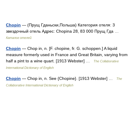
Chopin
— (Прущ Гданьски,Польша) Категория отеля: 3
звездочный отель Адрес: Chopina 28, 83 000 Прущ Гда …
Каталог отелей
Chopin
— Chop in, n. [F. chopine, fr. G. schoppen.] A liquid
measure formerly used in France and Great Britain, varying from
half a pint to a wine quart. [1913 Webster] …
The Collaborative
International Dictionary of English
Chopin
— Chop in, n. See {Chopine}. [1913 Webster] …
The
Collaborative International Dictionary of English