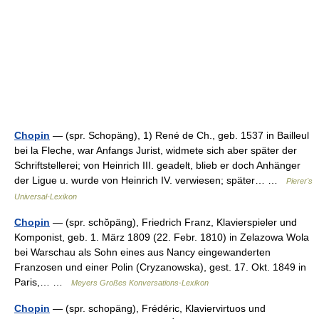
Chopin
— (spr. Schopäng), 1) René de Ch., geb. 1537 in Bailleul
bei la Fleche, war Anfangs Jurist, widmete sich aber später der
Schriftstellerei; von Heinrich III. geadelt, blieb er doch Anhänger
der Ligue u. wurde von Heinrich IV. verwiesen; später… …
Pierer's
Universal-Lexikon
Chopin
— (spr. schŏpäng), Friedrich Franz, Klavierspieler und
Komponist, geb. 1. März 1809 (22. Febr. 1810) in Zelazowa Wola
bei Warschau als Sohn eines aus Nancy eingewanderten
Franzosen und einer Polin (Cryzanowska), gest. 17. Okt. 1849 in
Paris,… …
Meyers Großes Konversations-Lexikon
Chopin
— (spr. schopäng), Frédéric, Klaviervirtuos und