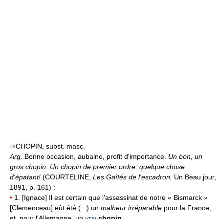
⇒CHOPIN, subst. masc.
Arg.
Bonne occasion, aubaine, profit d'importance.
Un bon, un
gros chopin.
Un chopin de premier ordre, quelque chose
d'épatant!
(COURTELINE,
Les Gaîtés de l'escadron,
Un Beau jour,
1891, p. 161) :
•
1. [Ignace] Il est certain que l'assassinat de notre « Bismarck »
[Clemenceau] eût été (...) un
malheur irréparable
pour la France,
et, pour l'Allemagne, un
vrai
chopin
.