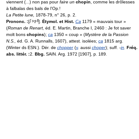
viennent (...) non pas pour
faire un
chopin
, comme les drôlesses
à falbalas des bals de l'Op.!
La Petite lune,
1878-79, n° 26, p. 2.
Prononc. :
[
].
Étymol. et Hist.
Ca
1179 « mauvais tour »
(
Roman de Renart,
éd. E. Martin, Branche I, 2460 : Je fot saver
molt bons
chopins
);
ca
1350 « coup » (
Mystère de la Passion
N.S.,
éd. G. A. Runnalls, 1607), attest. isolées;
ca
1815 arg.
(Winter ds ESN.). Dér. de
chopper
(
v
. aussi
choper
); suff.
-
in
.
Fréq.
abs. littér. :
2.
Bbg.
SAIN. Arg. 1972 [1907], p. 189.