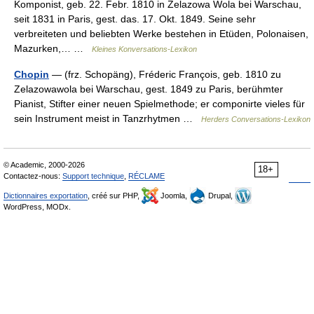
Komponist, geb. 22. Febr. 1810 in Żelazowa Wola bei Warschau,
seit 1831 in Paris, gest. das. 17. Okt. 1849. Seine sehr
verbreiteten und beliebten Werke bestehen in Etüden, Polonaisen,
Mazurken,… …
Kleines Konversations-Lexikon
Chopin
— (frz. Schopäng), Fréderic François, geb. 1810 zu
Zelazowawola bei Warschau, gest. 1849 zu Paris, berühmter
Pianist, Stifter einer neuen Spielmethode; er componirte vieles für
sein Instrument meist in Tanzrhytmen …
Herders Conversations-Lexikon
© Academic, 2000-2026
18+
Contactez-nous:
Support technique
,
RÉCLAME
Dictionnaires exportation
, créé sur PHP,
Joomla,
Drupal,
WordPress, MODx.