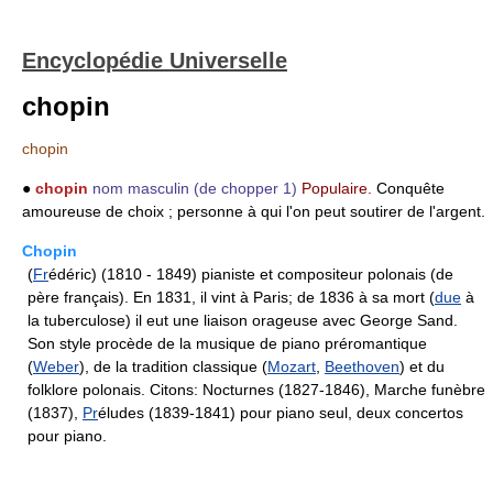
Encyclopédie Universelle
chopin
chopin
●
chopin
nom masculin
(de chopper 1)
Populaire.
Conquête
amoureuse de choix ; personne à qui l'on peut soutirer de l'argent.
Chopin
(
Fr
édéric) (1810 - 1849) pianiste et compositeur polonais (de
père français). En 1831, il vint à Paris; de 1836 à sa mort (
due
à
la tuberculose) il eut une liaison orageuse avec George Sand.
Son style procède de la musique de piano préromantique
(
Weber
), de la tradition classique (
Mozart
,
Beethoven
) et du
folklore polonais. Citons: Nocturnes (1827-1846), Marche funèbre
(1837),
Pr
éludes (1839-1841) pour piano seul, deux concertos
pour piano.