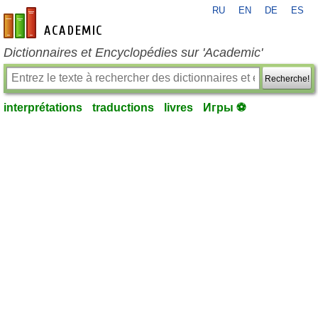
RU
EN
DE
ES
fr-academic.com
Dictionnaires et Encyclopédies sur 'Academic'
Recherche!
interprétations
traductions
livres
Игры ⚽