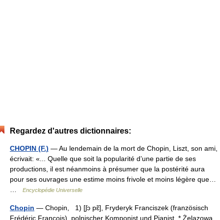
Regardez d'autres dictionnaires:
CHOPIN (F.)
— Au lendemain de la mort de Chopin, Liszt, son ami,
écrivait: «... Quelle que soit la popularité d’une partie de ses
productions, il est néanmoins à présumer que la postérité aura
pour ses ouvrages une estime moins frivole et moins légère que…
…
Encyclopédie Universelle
Chopin
— Chopin, 1) [ʃɔ pɛ̃], Fryderyk Franciszek (französisch
Frédéric François), polnischer Komponist und Pianist, * Żelazowa