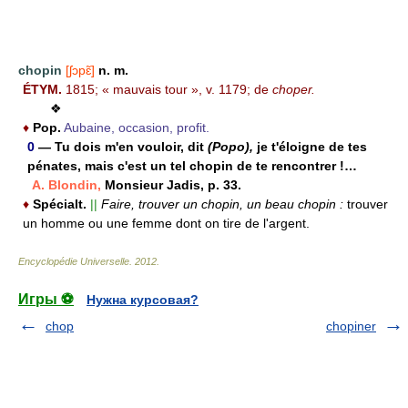
chopin
[ʃɔpɛ̃]
n. m.
ÉTYM.
1815; « mauvais tour », v. 1179; de
choper.
❖
♦
Pop.
Aubaine, occasion, profit.
0
— Tu dois m'en vouloir, dit
(Popo),
je t'éloigne de tes
pénates, mais c'est un tel chopin de te rencontrer !…
A. Blondin,
Monsieur Jadis, p. 33.
♦
Spécialt.
||
Faire, trouver un chopin, un beau chopin :
trouver
un homme ou une femme dont on tire de l'argent.
Encyclopédie Universelle
.
2012
.
Игры ⚽
Нужна курсовая?
chop
chopiner